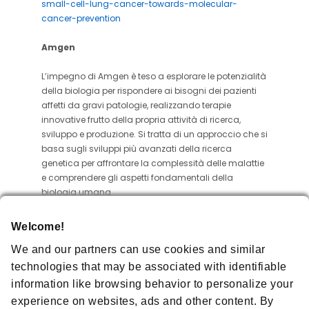
small-cell-lung-cancer-towards-molecular-
cancer-prevention
Amgen
L’impegno di Amgen è teso a esplorare le potenzialità
della biologia per rispondere ai bisogni dei pazienti
affetti da gravi patologie, realizzando terapie
innovative frutto della propria attività di ricerca,
sviluppo e produzione. Si tratta di un approccio che si
basa sugli sviluppi più avanzati della ricerca
genetica per affrontare la complessità delle malattie
e comprendere gli aspetti fondamentali della
biologia umana.
Amgen concentra le sue attività sulle aree che
Welcome!
presentano importanti esigenze mediche ancora non
We and our partners can use cookies and similar
soddisfatte e fa leva sulle proprie competenze per
sviluppare soluzioni che migliorino la salute e, più in
technologies that may be associated with identifiable
generale, la qualità della vita delle persone lungo
information like browsing behavior to personalize your
l’intero percorso terapeutico. Tra i pionieri delle
experience on websites, ads and other content. By
biotecnologie a partire dal 1980, Amgen è cresciuta