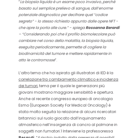
“
La biopsia liquida è un esame poco invasivo, perché
basato sul semplice prelievo di sangue, dall’enorme
potenziale diagnostico per decifrare quel “codice
segreto” - lo stesso richiesto appunto dalle opere NFT -
che apre la porta alle cure.” - spiega
Rossanna Berardi
– “Considerando poi che il profilo biomolecolare può
cambiare nel corso della malattia, la biopsia liquida,
eseguita periodicamente, permette di cogliere la
biodinamicità del tumore e mettere rapidamente in
atto le contromosse
”.
L’altro tema che ha ispirato gli illustratori di IED è la
correlazione tra cambiamento climatico e incidenza
dei tumori
, tema per il quale le generazioni più
giovani mostrano maggiore sensibilità e apertura.
Anche al recente congresso europeo di oncologia
Esmo (European Society For Medical Oncology) è
stata molto seguita la relazione di alcuni ricercatori
britannici sul ruolo giocato dall’inquinamento
atmosferico nell’insorgenza di cancro al polmone in
soggetti non fumatori.1 Interviene la professoressa
Berardi
: “
Il rischio indotto dalla presenza di possibili