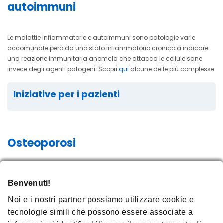
autoimmuni
Le malattie infiammatorie e autoimmuni sono patologie varie
accomunate però da uno stato infiammatorio cronico a indicare
una reazione immunitaria anomala che attacca le cellule sane
invece degli agenti patogeni. Scopri
qui
alcune delle più complesse.
Iniziative per i pazienti
Osteoporosi
L’osteoporosi
, una malattia sistemica dello scheletro caratterizzata
Benvenuti!
dalla riduzione della massa ossea e dal deterioramento del tessuto
osseo che comportano un conseguente aumento della fragilità
Noi e i nostri partner possiamo utilizzare cookie e
delle ossa e del rischio di frattura.
tecnologie simili che possono essere associate a