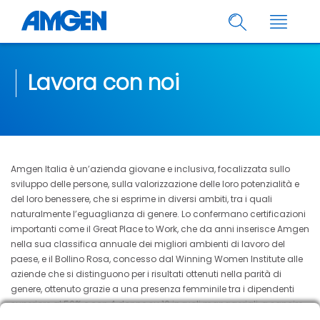
Lavora con noi
Amgen Italia è un’azienda giovane e inclusiva, focalizzata sullo
sviluppo delle persone, sulla valorizzazione delle loro potenzialità e
del loro benessere, che si esprime in diversi ambiti, tra i quali
naturalmente l’eguaglianza di genere. Lo confermano certificazioni
importanti come il Great Place to Work, che da anni inserisce Amgen
nella sua classifica annuale dei migliori ambienti di lavoro del
paese, e il Bollino Rosa, concesso dal Winning Women Institute alle
aziende che si distinguono per i risultati ottenuti nella parità di
genere, ottenuto grazie a una presenza femminile tra i dipendenti
superiore al 50% e con 4 donne su 10 in ruoli manageriali, a sancire
come l’azienda offra pari opportunità di crescita e di sviluppo di