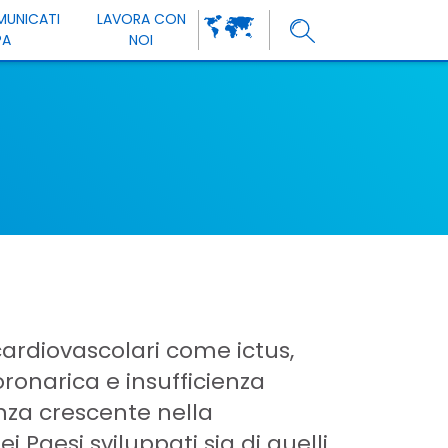
MUNICATI
LAVORA CON
PA
NOI
cardiovascolari come ictus,
oronarica e insufficienza
nza crescente nella
ei Paesi sviluppati sia di quelli