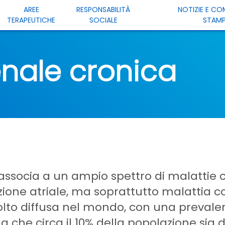
AREE
RESPONSABILITÀ
NOTIZIE E CO
TERAPEUTICHE
SOCIALE
STAM
enale cronica
 associa a un ampio spettro di malattie 
lazione atriale, ma soprattutto malattia c
olto diffusa nel mondo, con una prevale
ima che circa il 10% della popolazione sia d