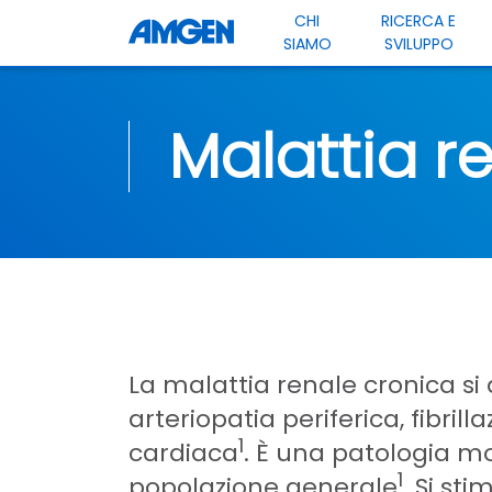
CHI
RICERCA E
SIAMO
SVILUPPO
Malattia r
La malattia renale cronica si
arteriopatia periferica, fibril
1
cardiaca
. È una patologia m
1
popolazione generale
. Si st