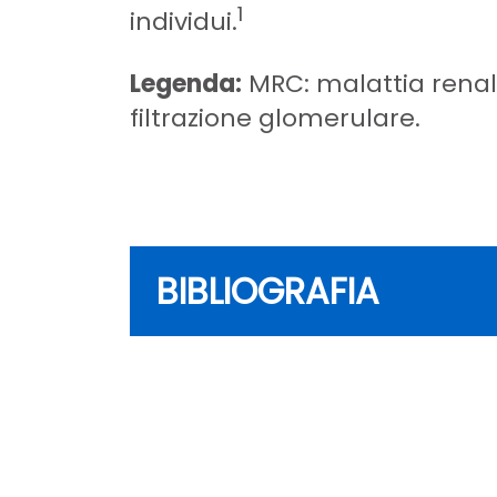
1
individui.
Legenda:
MRC: malattia renale 
filtrazione glomerulare.
BIBLIOGRAFIA