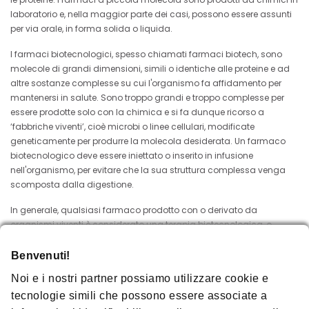
laboratorio e, nella maggior parte dei casi, possono essere assunti
per via orale, in forma solida o liquida.
I farmaci biotecnologici, spesso chiamati farmaci biotech, sono
molecole di grandi dimensioni, simili o identiche alle proteine e ad
altre sostanze complesse su cui l'organismo fa affidamento per
mantenersi in salute. Sono troppo grandi e troppo complesse per
essere prodotte solo con la chimica e si fa dunque ricorso a
‘fabbriche viventi’, cioè microbi o linee cellulari, modificate
geneticamente per produrre la molecola desiderata. Un farmaco
biotecnologico deve essere iniettato o inserito in infusione
nell'organismo, per evitare che la sua struttura complessa venga
scomposta dalla digestione.
In generale, qualsiasi farmaco prodotto con o derivato da
organismi viventi è considerato una terapia biotecnologica, o
biologica. Alcune di queste terapie, come l'insulina e determinati
vaccini, sono in uso da molti decenni, ma la maggior parte dei
Benvenuti!
farmaci biologici è stata sviluppata dopo l'avvento dell'ingegneria
Noi e i nostri partner possiamo utilizzare cookie e
genetica, che negli anni ’70 ha dato vita alle moderne
tecnologie simili che possono essere associate a
biotecnologie. Amgen è stata una delle prime aziende a tradurre in