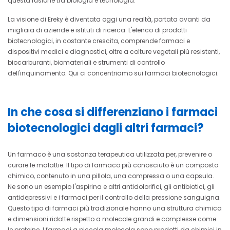
questa fusione tra biologia e tecnologia.
La visione di Ereky è diventata oggi una realtà, portata avanti da
migliaia di aziende e istituti di ricerca. L'elenco di prodotti
biotecnologici, in costante crescita, comprende farmaci e
dispositivi medici e diagnostici, oltre a colture vegetali più resistenti,
biocarburanti, biomateriali e strumenti di controllo
dell'inquinamento. Qui ci concentriamo sui farmaci biotecnologici.
In che cosa si differenziano i farmaci
biotecnologici dagli altri farmaci?
Un farmaco è una sostanza terapeutica utilizzata per, prevenire o
curare le malattie. Il tipo di farmaco più conosciuto è un composto
chimico, contenuto in una pillola, una compressa o una capsula.
Ne sono un esempio l'aspirina e altri antidolorifici, gli antibiotici, gli
antidepressivi e i farmaci per il controllo della pressione sanguigna.
Questo tipo di farmaci più tradizionale hanno una struttura chimica
e dimensioni ridotte rispetto a molecole grandi e complesse come
le proteine. I farmaci a piccola molecola sono prodotti da chimici in