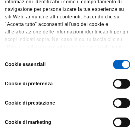
realtà le promesse di questo nuovo settore e a mettere a
informazioni identificabili come il comportamento di
disposizione dei pazienti farmaci biologici.
navigazione per personalizzare la tua esperienza su
siti Web, annunci e altri contenuti. Facendo clic su
Anche i farmaci biologici, così come quelli di sintesi chimica, non
"Accetta tutto" acconsenti all'uso dei cookie e
possono essere prescritti ai pazienti finché il loro uso non è stato
approvato dalle autorità regolatorie. Negli Stati Uniti, per esempio, è
all'elaborazione delle informazioni identificabili per gli
la Food and Drug Administration a valutare i nuovi farmaci, mentre
scopi indicati sopra. Nel caso in cui tu faccia clic su
nell'Unione Europea, è l’EMA, European Medicines Agency, a rivestire
"Rifiuta", utilizzeremo solo i cookie essenziali per il
tale ruolo.
funzionamento del sito Web e non sono in grado di
Selezione
ottimizzare e personalizzare il nostro sito Web. In
Cookie essenziali
del
qualsiasi momento, puoi visualizzare, modificare o
consenso
revocare il tuo consenso facendo clic su "Preferenze
Cookie di preferenza
cookie" nel piè di pagina di ogni pagina.
Contatti
Cookie di prestazione
Termini e condizioni
Informativa sulla privacy
Informativa sui cookie
Cookie di marketing
Preferenze cookie
Mappa del sito