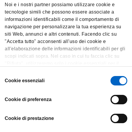
Noi e i nostri partner possiamo utilizzare cookie e
Head of Corporate Affairs
tecnologie simili che possono essere associate a
Amgen Italia
informazioni identificabili come il comportamento di
navigazione per personalizzare la tua esperienza su
+39 347 8703671
siti Web, annunci e altri contenuti. Facendo clic su
rbruno02@amgen.com
"Accetta tutto" acconsenti all'uso dei cookie e
all'elaborazione delle informazioni identificabili per gli
scopi indicati sopra. Nel caso in cui tu faccia clic su
"Rifiuta", utilizzeremo solo i cookie essenziali per il
funzionamento del sito Web e non sono in grado di
Selezione
ottimizzare e personalizzare il nostro sito Web. In
Cookie essenziali
del
qualsiasi momento, puoi visualizzare, modificare o
consenso
revocare il tuo consenso facendo clic su "Preferenze
Cookie di preferenza
cookie" nel piè di pagina di ogni pagina.
Contatti
Cookie di prestazione
Termini e condizioni
Informativa sulla privacy