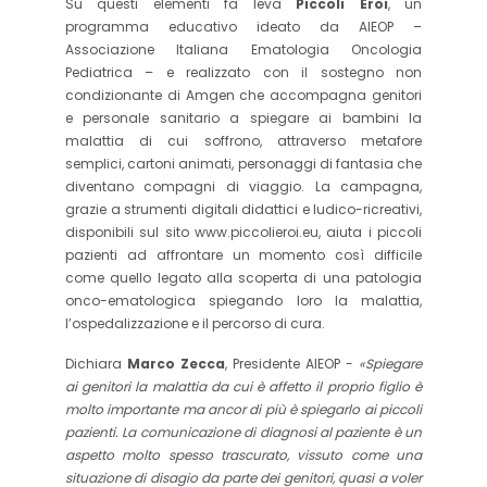
Su questi elementi fa leva
Piccoli Eroi
, un
programma educativo ideato da AIEOP –
Associazione Italiana Ematologia Oncologia
Pediatrica – e realizzato con il sostegno non
condizionante di Amgen che accompagna genitori
e personale sanitario a spiegare ai bambini la
malattia di cui soffrono, attraverso metafore
semplici, cartoni animati, personaggi di fantasia che
diventano compagni di viaggio. La campagna,
grazie a strumenti digitali didattici e ludico-ricreativi,
disponibili sul sito www.piccolieroi.eu, aiuta i piccoli
pazienti ad affrontare un momento così difficile
come quello legato alla scoperta di una patologia
onco-ematologica spiegando loro la malattia,
l’ospedalizzazione e il percorso di cura.
Dichiara
Marco Zecca
, Presidente AIEOP -
«Spiegare
ai genitori la malattia da cui è affetto il proprio figlio è
molto importante ma ancor di più è spiegarlo ai piccoli
pazienti. La comunicazione di diagnosi al paziente è un
aspetto molto spesso trascurato, vissuto come una
situazione di disagio da parte dei genitori, quasi a voler