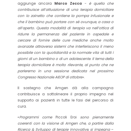
aggiunge ancora
Marco Zecca
- è quella che
contribuisce all’attuazione di una terapia domiciliare
con lo zainetto che contiene la pompa infusionale e
che il bambino può portare con sé ovunque, a casa o
all’aperto. Questa modalità di terapia va nell’ottica di
ridurre la permanenza del paziente in ospedale e
cercare di fornire delle cure mediche anche molto
avanzate attraverso sistemi che interferiscono il meno
possibile con la quotidianità e la normale vita di tutti i
giorni di un bambino o di un adolescente. Il tema della
terapia domiciliare è molto rilevante, al punto che ne
parleremo in una sessione dedicata nel prossimo
Congresso Nazionale AIEOP di ottobre»
.
Il sostegno che Amgen dà alla campagna
contribuisce a sottolineare il proprio impegno nel
supporto ai pazienti in tutte le fasi del percorso di
cura.
«
Programmi come
Piccoli Eroi
sono pienamente
coerenti con la visione di Amgen che, a partire dalla
Ricerca & Sviluppo di terapie innovative, si impegna
–