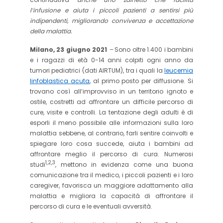
l’infusione e aiuta i piccoli pazienti a sentirsi più
indipendenti, migliorando convivenza e accettazione
della malattia.
Milano, 23 giugno 2021
–
Sono oltre 1.400 i bambini
e i ragazzi di età 0-14 anni colpiti ogni anno da
tumori pediatrici (dati AIRTUM), tra i quali la
leucemia
linfoblastica acuta
, al primo posto per diffusione. Si
trovano così all’improvviso in un territorio ignoto e
ostile, costretti ad affrontare un difficile percorso di
cure, visite e controlli. La tentazione degli adulti è di
esporli il meno possibile alle informazioni sulla loro
malattia sebbene, al contrario, farli sentire coinvolti e
spiegare loro cosa succede, aiuta i bambini ad
affrontare meglio il percorso di cura. Numerosi
1,2,3
studi
, mettono in evidenza come una buona
comunicazione tra il medico, i piccoli pazienti e i loro
caregiver, favorisca un maggiore adattamento alla
malattia e migliora la capacità di affrontare il
percorso di cura e le eventuali avversità.