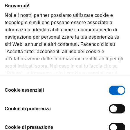
Scientifico.
Benvenuti!
Noi e i nostri partner possiamo utilizzare cookie e
Ufficio stampa:
tecnologie simili che possono essere associate a
Amgen Italia:
informazioni identificabili come il comportamento di
Rossana Bruno
navigazione per personalizzare la tua esperienza su
cell +39 347 8703671
siti Web, annunci e altri contenuti. Facendo clic su
rbruno02@amgen.com
"Accetta tutto" acconsenti all'uso dei cookie e
all'elaborazione delle informazioni identificabili per gli
scopi indicati sopra. Nel caso in cui tu faccia clic su
"Rifiuta", utilizzeremo solo i cookie essenziali per il
funzionamento del sito Web e non sono in grado di
Selezione
ottimizzare e personalizzare il nostro sito Web. In
Cookie essenziali
del
qualsiasi momento, puoi visualizzare, modificare o
consenso
revocare il tuo consenso facendo clic su "Preferenze
Cookie di preferenza
cookie" nel piè di pagina di ogni pagina.
Contatti
Cookie di prestazione
Termini e condizioni