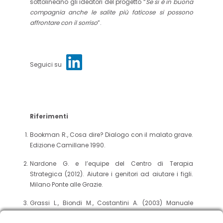
sottolineano gli ideatori del progetto “
Se si è in buona
compagnia anche le salite più faticose si possono
affrontare con il sorriso
”.
Seguici su
Riferimenti
Bookman R., Cosa dire? Dialogo con il malato grave.
Edizione Camillane 1990.
Nardone G. e l’equipe del Centro di Terapia
Strategica (2012). Aiutare i genitori ad aiutare i figli.
Milano Ponte alle Grazie.
Grassi L., Biondi M., Costantini A. (2003) Manuale
pratico di Psiconocologia. Roma: Il Pensiero