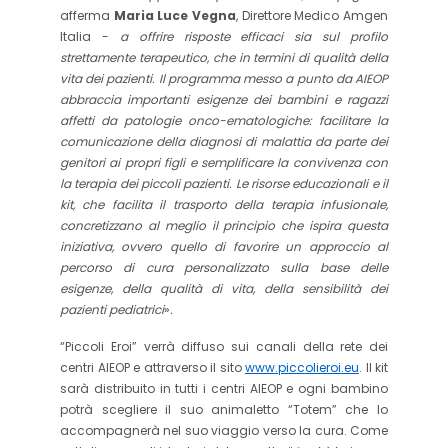
afferma
Maria Luce Vegna
, Direttore Medico Amgen
Italia -
a offrire risposte efficaci sia sul profilo
strettamente terapeutico, che in termini di qualità della
vita dei pazienti. Il programma messo a punto da AIEOP
abbraccia importanti esigenze dei bambini e ragazzi
affetti da patologie onco-ematologiche: facilitare la
comunicazione della diagnosi di malattia da parte dei
genitori ai propri figli e semplificare la convivenza con
la terapia dei piccoli pazienti. Le risorse educazionali e
il
kit, che facilita il trasporto della terapia infusionale,
concretizzano al meglio il principio che ispira questa
iniziativa, ovvero quello di favorire un approccio al
percorso di cura personalizzato sulla base delle
esigenze, della qualità di vita, della sensibilità dei
pazienti pediatrici
»
.
“Piccoli Eroi” verrà diffuso sui canali della rete dei
centri AIEOP e attraverso il sito
www.piccolieroi.eu
. Il kit
sarà distribuito in tutti i centri AIEOP e ogni bambino
potrà scegliere il suo animaletto “Totem” che lo
accompagnerà nel suo viaggio verso la cura. Come