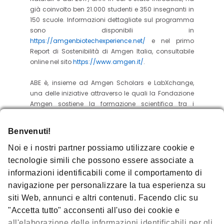
già coinvolto ben 21.000 studenti e 350 insegnanti in
150 scuole. Informazioni dettagliate sul programma
sono disponibili in
https://amgenbiotechexperience.net/
e nel primo
Report di Sostenibilità di Amgen Italia, consultabile
online nel sito
https://www.amgen.it/
.
ABE è, insieme ad Amgen Scholars e LabXchange,
una delle iniziative attraverso le quali la Fondazione
Amgen sostiene la formazione scientifica tra i
giovani di tutto il mondo con l’obiettivo dichiarato di
favorire e promuovere la crescita di nuove
Benvenuti!
generazioni di talenti del settore delle biotecnologie.
Noi e i nostri partner possiamo utilizzare cookie e
Leggi
qui
il comunicato stampa originale.
tecnologie simili che possono essere associate a
informazioni identificabili come il comportamento di
navigazione per personalizzare la tua esperienza su
siti Web, annunci e altri contenuti. Facendo clic su
Seguici su
"Accetta tutto" acconsenti all'uso dei cookie e
all'elaborazione delle informazioni identificabili per gli