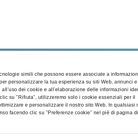
tecnologie simili che possono essere associate a informazion
lla privacy
Informativa sui cookie
Preferenze cookie
Mappa
per personalizzare la tua esperienza su siti Web, annunci e 
all'uso dei cookie e all'elaborazione delle informazioni iden
clic su "Rifiuta", utilizzeremo solo i cookie essenziali per il
ttimizzare e personalizzare il nostro sito Web. In qualsias
enso facendo clic su "Preferenze cookie" nel piè di pagina d
ati. Amgen S.r.l. a socio unico, Via Luisa Battistotti Sassi 11