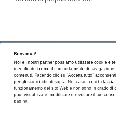
Benvenuti!
Noi e i nostri partner possiamo utilizzare cookie e 
Contatti
Termini e condizioni
Informativa su
identificabili come il comportamento di navigazione 
contenuti. Facendo clic su "Accetta tutto" acconsenti 
Seguici sulle nostre pagine social
per gli scopi indicati sopra. Nel caso in cui tu faccia 
funzionamento del sito Web e non sono in grado di o
puoi visualizzare, modificare o revocare il tuo cons
pagina.
© 2024 - Amgen Inc. Tutti i diritti sono riserv