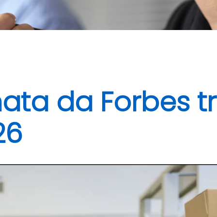
a da Forbes tra
26