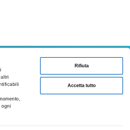
Rifiuta
i
 del sito
altri
tificabili
Accetta tutto
i momento,
i ogni
 - 20133 Milano (Italia).