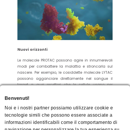
Nuovi orizzonti
Le molecole PROTAC possono agire in innumerevoli
modi per combattere la malattia e stroncarla sul
nascere. Per esempio, le cosiddette molecole LYTAC
possono agganciare direttamente nel sangue il
target a quei recettori che le cellule usano per
catturare e riciclare le proteine indesiderate. Inoltre, il
target non deve essere necessariamente una
Benvenuti!
proteina: le molecole RIBOTAC sono in grado di
Noi e i nostri partner possiamo utilizzare cookie e
eliminare specifiche sequenze di RNA agganciate
tecnologie simili che possono essere associate a
alle proteine della malattia. È anche possibile
utilizzare le molecole AUTAC per potenziare il processo
informazioni identificabili come il comportamento di
“autofago”, utilizzato dalle cellule per divorare detriti
navigazione per personalizzare la tua esperienza su