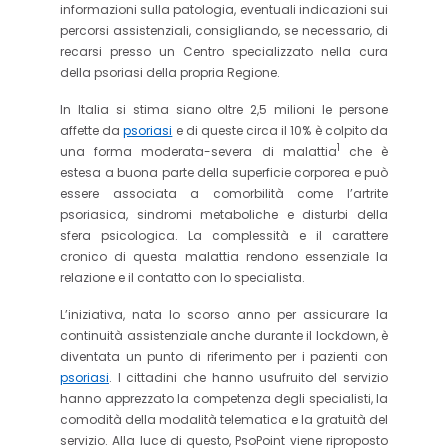
informazioni sulla patologia, eventuali indicazioni sui
percorsi assistenziali, consigliando, se necessario, di
recarsi presso un Centro specializzato nella cura
della psoriasi della propria Regione.
In Italia si stima siano oltre 2,5 milioni le persone
affette da
psoriasi
e di queste circa il 10% è colpito da
1
una forma moderata-severa di malattia
che è
estesa a buona parte della superficie corporea e può
essere associata a comorbilità come l’artrite
psoriasica, sindromi metaboliche e disturbi della
sfera psicologica. La complessità e il carattere
cronico di questa malattia rendono essenziale la
relazione e il contatto con lo specialista.
L’iniziativa, nata lo scorso anno per assicurare la
continuità assistenziale anche durante il lockdown, è
diventata un punto di riferimento per i pazienti con
psoriasi
. I cittadini che hanno usufruito del servizio
hanno apprezzato la competenza degli specialisti, la
comodità della modalità telematica e la gratuità del
servizio. Alla luce di questo, PsoPoint viene riproposto