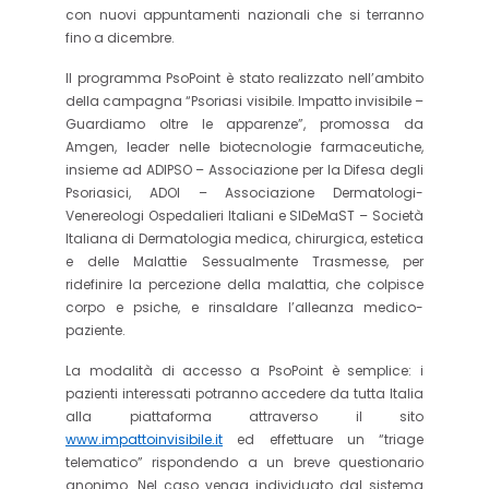
con nuovi appuntamenti nazionali che si terranno
fino a dicembre.
Il programma PsoPoint è stato realizzato nell’ambito
della campagna “Psoriasi visibile. Impatto invisibile –
Guardiamo oltre le apparenze”, promossa da
Amgen, leader nelle biotecnologie farmaceutiche,
insieme ad ADIPSO – Associazione per la Difesa degli
Psoriasici, ADOI – Associazione Dermatologi-
Venereologi Ospedalieri Italiani e SIDeMaST – Società
Italiana di Dermatologia medica, chirurgica, estetica
e delle Malattie Sessualmente Trasmesse, per
ridefinire la percezione della malattia, che colpisce
corpo e psiche, e rinsaldare l’alleanza medico-
paziente.
La modalità di accesso a PsoPoint è semplice: i
pazienti interessati potranno accedere da tutta Italia
alla piattaforma attraverso il sito
www.impattoinvisibile.it
ed effettuare un “triage
telematico” rispondendo a un breve questionario
anonimo. Nel caso venga individuato dal sistema