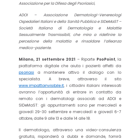
Associazione per la Difesa degli Psoriasici,
ADOI – Associazione Dermatologi-Venereologi
Ospedalieri Italiani e della Sanità Pubblica
e SIDeMaST –
Società Italiana di Dermatologia e Malattie
Sessualmente Trasmissibili
,
che
mira a ridefinire la
percezione della malattia e rinsaldare l’alleanza
medico-paziente.
Milano, 21 settembre 2021
– Riparte
PsoPoint
, la
piattaforma digitale che aiuta i pazienti affetti da
psoriasi
a mantenere attivo il dialogo con lo
specialista. A breve, attraverso il sito
www.impattoinvisibile.it
, i cittadini italiani interessati
avranno l’opportunità di entrare in contatto da
remoto con i dermatologi associati ad ADOI e
SIDeMaST: gli appuntamenti sono per mercoledì e
giovedì 29-30 settembre e mercoledì e giovedì 6-7
ottobre, dalle 9 alle 13 e dalle 14 alle 18.
Il dermatologo, attraverso una video-consulenza
gratuita, risponderà a dubbi e domande, fornirà